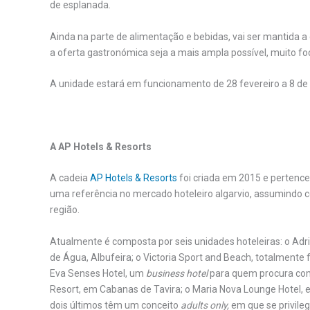
de esplanada.
Ainda na parte de alimentação e bebidas, vai ser mantida 
a oferta gastronómica seja a mais ampla possível, muito fo
A unidade estará em funcionamento de 28 fevereiro a 8 d
A AP Hotels & Resorts
A cadeia
AP Hotels & Resorts
foi criada em 2015 e pertence
uma referência no mercado hoteleiro algarvio, assumindo co
região.
Atualmente é composta por seis unidades hoteleiras: o Adri
de Água, Albufeira; o Victoria Sport and Beach, totalment
Eva Senses Hotel, um
business hotel
para quem procura comb
Resort, em Cabanas de Tavira; o Maria Nova Lounge Hotel, e
dois últimos têm um conceito
adults only,
em que se privile