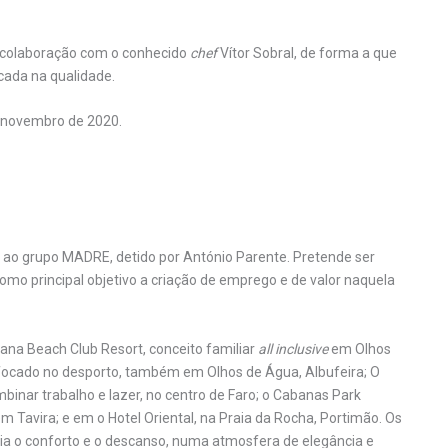
a colaboração com o conhecido
chef
Vítor Sobral, de forma a que
cada na qualidade.
e novembro de 2020.
 ao grupo MADRE, detido por António Parente. Pretende ser
mo principal objetivo a criação de emprego e de valor naquela
ana Beach Club Resort, conceito familiar
all inclusive
em Olhos
e focado no desporto, também em Olhos de Água, Albufeira; O
inar trabalho e lazer, no centro de Faro; o Cabanas Park
m Tavira; e em o Hotel Oriental, na Praia da Rocha, Portimão. Os
gia o conforto e o descanso, numa atmosfera de elegância e