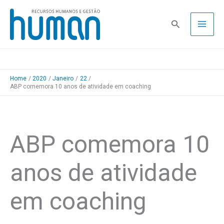
Skip
to
Pesquisa
content
Home
2020
Janeiro
22
ABP comemora 10 anos de atividade em coaching
ABP comemora 10
anos de atividade
em coaching