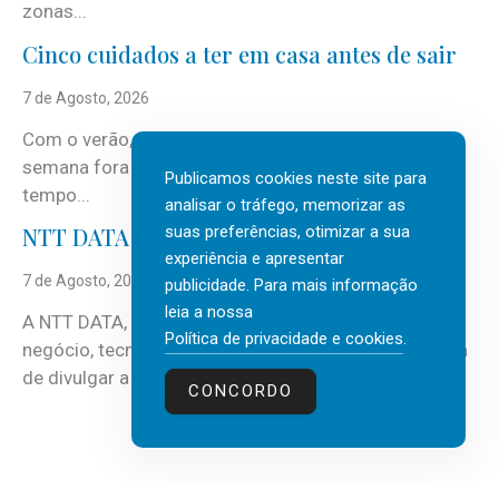
zonas...
Cinco cuidados a ter em casa antes de sair
7 de Agosto, 2026
Com o verão, chegam também as férias, os fins-de-
semana fora e os dias em que a casa fica mais
Publicamos cookies neste site para
tempo...
analisar o tráfego, memorizar as
suas preferências, otimizar a sua
NTT DATA Insurtech Global Outlook 2026
experiência e apresentar
7 de Agosto, 2026
publicidade. Para mais informação
leia a nossa
A NTT DATA, consultora global em serviços de
Política de privacidade e cookies
.
negócio, tecnologia e inteligência artificial (IA), acaba
de divulgar a mais recente...
CONCORDO