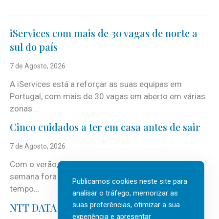
iServices com mais de 30 vagas de norte a
sul do país
7 de Agosto, 2026
A iServices está a reforçar as suas equipas em
Portugal, com mais de 30 vagas em aberto em várias
zonas...
Cinco cuidados a ter em casa antes de sair
7 de Agosto, 2026
Com o verão, chegam também as férias, os fins-de-
semana fora e os dias em que a casa fica mais
Publicamos cookies neste site para
tempo...
analisar o tráfego, memorizar as
suas preferências, otimizar a sua
NTT DATA Insurtech Global Outlook 2026
experiência e apresentar