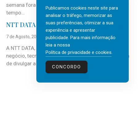
semana fora e os dias em que a casa fica mais
Publicamos cookies neste site para
tempo...
analisar o tráfego, memorizar as
suas preferências, otimizar a sua
NTT DATA Insurtech Global Outlook 2026
experiência e apresentar
7 de Agosto, 2026
publicidade. Para mais informação
leia a nossa
A NTT DATA, consultora global em serviços de
Política de privacidade e cookies
.
negócio, tecnologia e inteligência artificial (IA), acaba
de divulgar a mais recente...
CONCORDO