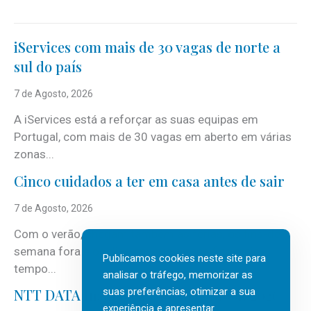
iServices com mais de 30 vagas de norte a
sul do país
7 de Agosto, 2026
A iServices está a reforçar as suas equipas em
Portugal, com mais de 30 vagas em aberto em várias
zonas...
Cinco cuidados a ter em casa antes de sair
7 de Agosto, 2026
Com o verão, chegam também as férias, os fins-de-
semana fora e os dias em que a casa fica mais
Publicamos cookies neste site para
tempo...
analisar o tráfego, memorizar as
suas preferências, otimizar a sua
NTT DATA Insurtech Global Outlook 2026
experiência e apresentar