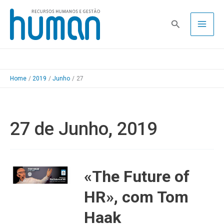
Skip
to
Pesquisa
content
Home
2019
Junho
27
27 de Junho, 2019
«The Future of
HR», com Tom
Haak