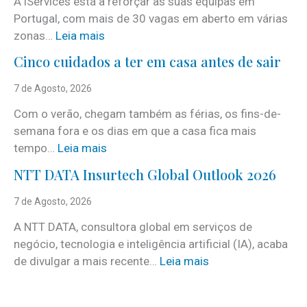
A iServices está a reforçar as suas equipas em
Portugal, com mais de 30 vagas em aberto em várias
:
zonas…
Leia mais
i
Cinco cuidados a ter em casa antes de sair
S
e
7 de Agosto, 2026
r
Com o verão, chegam também as férias, os fins-de-
v
semana fora e os dias em que a casa fica mais
i
:
tempo…
Leia mais
c
C
e
NTT DATA Insurtech Global Outlook 2026
i
s
n
7 de Agosto, 2026
c
c
o
A NTT DATA, consultora global em serviços de
o
m
negócio, tecnologia e inteligência artificial (IA), acaba
c
m
:
de divulgar a mais recente…
Leia mais
u
a
N
i
i
T
d