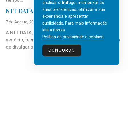
analisar o tráfego, memorizar as
suas preferências, otimizar a sua
NTT DATA Insurtech Global Outlook 2026
experiência e apresentar
7 de Agosto, 2026
publicidade. Para mais informação
leia a nossa
A NTT DATA, consultora global em serviços de
Política de privacidade e cookies
.
negócio, tecnologia e inteligência artificial (IA), acaba
de divulgar a mais recente...
CONCORDO