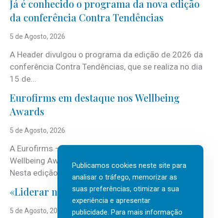
Já é conhecido o programa da nova edição
da conferência Contra Tendências
5 de Agosto, 2026
A Header divulgou o programa da edição de 2026 da
conferência Contra Tendências, que se realiza no dia
15 de...
Eurofirms em destaque nos Wellbeing
Awards
5 de Agosto, 2026
A Eurofirms – People first está de regresso aos
Wellbeing Awards, integrando o Top Wellbeing 2026.
Publicamos cookies neste site para
Nesta edição, a multinacional...
analisar o tráfego, memorizar as
suas preferências, otimizar a sua
«Liderar não é um talento místico.»
experiência e apresentar
5 de Agosto, 2026
publicidade. Para mais informação