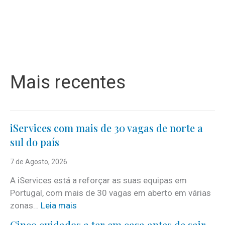
Mais recentes
iServices com mais de 30 vagas de norte a
sul do país
7 de Agosto, 2026
A iServices está a reforçar as suas equipas em
Portugal, com mais de 30 vagas em aberto em várias
:
zonas…
Leia mais
i
Cinco cuidados a ter em casa antes de sair