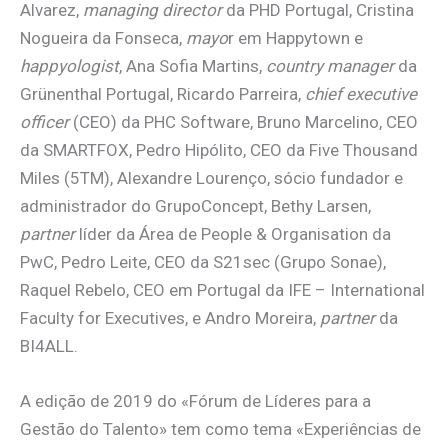
Alvarez,
managing director
da PHD Portugal, Cristina
Nogueira da Fonseca,
mayo
r em Happytown e
happyologist
, Ana Sofia Martins,
country manager
da
Grünenthal Portugal, Ricardo Parreira,
chief executive
officer
(CEO) da PHC Software, Bruno Marcelino, CEO
da SMARTFOX, Pedro Hipólito, CEO da Five Thousand
Miles (5TM), Alexandre Lourenço, sócio fundador e
administrador do GrupoConcept, Bethy Larsen,
partner
líder da Área de People & Organisation da
PwC, Pedro Leite, CEO da S21sec (Grupo Sonae),
Raquel Rebelo, CEO em Portugal da IFE – International
Faculty for Executives, e Andro Moreira,
partner
da
BI4ALL.
A edição de 2019 do «Fórum de Líderes para a
Gestão do Talento» tem como tema «Experiências de