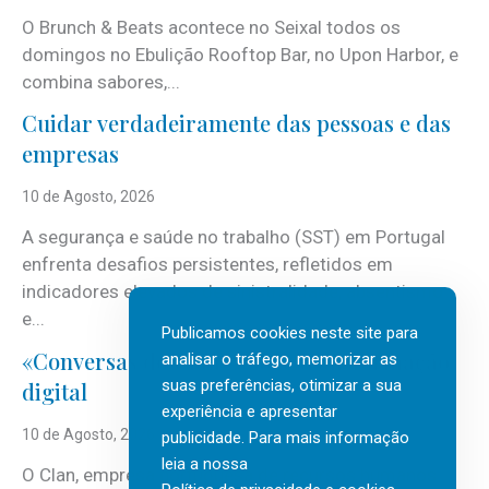
O Brunch & Beats acontece no Seixal todos os
domingos no Ebulição Rooftop Bar, no Upon Harbor, e
combina sabores,...
Cuidar verdadeiramente das pessoas e das
empresas
10 de Agosto, 2026
A segurança e saúde no trabalho (SST) em Portugal
enfrenta desafios persistentes, refletidos em
indicadores elevados de sinistralidade, absentismo
e...
Publicamos cookies neste site para
«Conversas do Clan» sobre transformação
analisar o tráfego, memorizar as
suas preferências, otimizar a sua
digital
experiência e apresentar
10 de Agosto, 2026
publicidade. Para mais informação
leia a nossa
O Clan, empresa portuguesa de recursos humanos