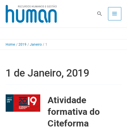
Skip
to
Pesquisa
content
Home
2019
Janeiro
1
1 de Janeiro, 2019
Atividade
formativa do
Citeforma