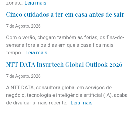
:
zonas…
Leia mais
i
Cinco cuidados a ter em casa antes de sair
S
e
7 de Agosto, 2026
r
Com o verão, chegam também as férias, os fins-de-
v
semana fora e os dias em que a casa fica mais
i
:
tempo…
Leia mais
c
C
e
NTT DATA Insurtech Global Outlook 2026
i
s
n
7 de Agosto, 2026
c
c
o
A NTT DATA, consultora global em serviços de
o
m
negócio, tecnologia e inteligência artificial (IA), acaba
c
m
:
de divulgar a mais recente…
Leia mais
u
a
N
i
i
T
d
s
T
a
d
D
d