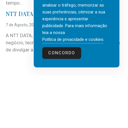
tempo...
analisar o tráfego, memorizar as
suas preferências, otimizar a sua
NTT DATA Insurtech Global Outlook 2026
experiência e apresentar
7 de Agosto, 2026
publicidade. Para mais informação
leia a nossa
A NTT DATA, consultora global em serviços de
Política de privacidade e cookies
.
negócio, tecnologia e inteligência artificial (IA), acaba
de divulgar a mais recente...
CONCORDO