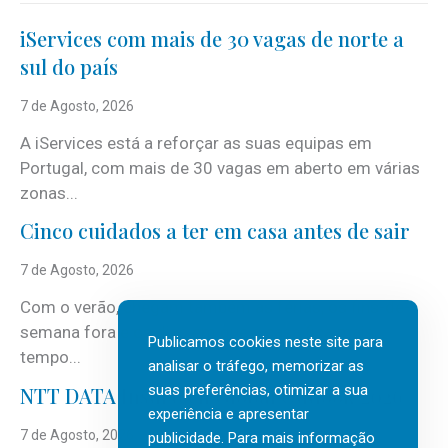
iServices com mais de 30 vagas de norte a
sul do país
7 de Agosto, 2026
A iServices está a reforçar as suas equipas em
Portugal, com mais de 30 vagas em aberto em várias
zonas...
Cinco cuidados a ter em casa antes de sair
7 de Agosto, 2026
Com o verão, chegam também as férias, os fins-de-
semana fora e os dias em que a casa fica mais
Publicamos cookies neste site para
tempo...
analisar o tráfego, memorizar as
suas preferências, otimizar a sua
NTT DATA Insurtech Global Outlook 2026
experiência e apresentar
7 de Agosto, 2026
publicidade. Para mais informação