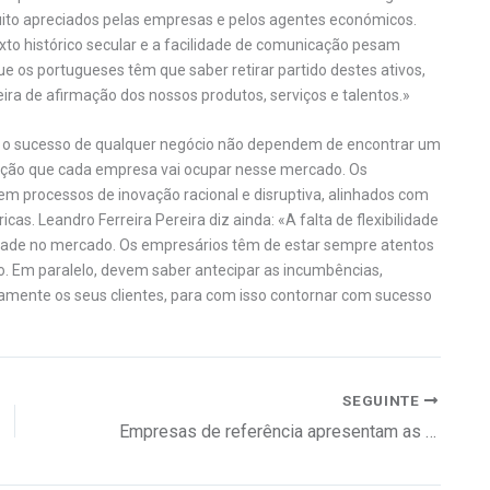
o muito apreciados pelas empresas e pelos agentes económicos.
exto histórico secular e a facilidade de comunicação pesam
que os portugueses têm que saber retirar partido destes ativos,
ira de afirmação dos nossos produtos, serviços e talentos.»
ra o sucesso de qualquer negócio não dependem de encontrar um
sição que cada empresa vai ocupar nesse mercado. Os
m processos de inovação racional e disruptiva, alinhados com
cas. Leandro Ferreira Pereira diz ainda: «A falta de flexibilidade
vidade no mercado. Os empresários têm de estar sempre atentos
o. Em paralelo, devem saber antecipar as incumbências,
amente os seus clientes, para com isso contornar com sucesso
SEGUINTE
Empresas de referência apresentam as melhores práticas RH