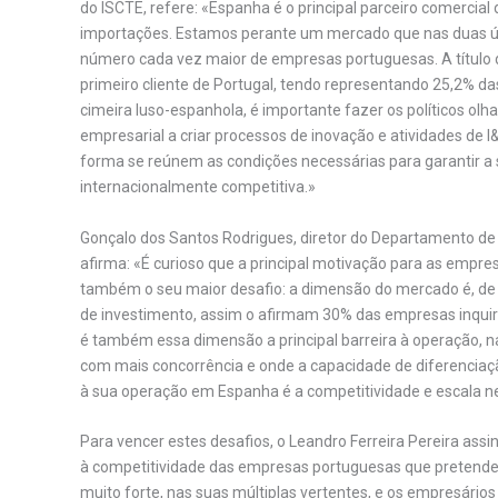
do ISCTE, refere: «Espanha é o principal parceiro comercial
importações. Estamos perante um mercado que nas duas ú
número cada vez maior de empresas portuguesas. A título 
primeiro cliente de Portugal, tendo representando 25,2% 
cimeira luso-espanhola, é importante fazer os políticos olha
empresarial a criar processos de inovação e atividades de I
forma se reúnem as condições necessárias para garantir a 
internacionalmente competitiva.»
Gonçalo dos Santos Rodrigues, diretor do Departamento de E
afirma: «É curioso que a principal motivação para as empre
também o seu maior desafio: a dimensão do mercado é, de a
de investimento, assim o afirmam 30% das empresas inquir
é também essa dimensão a principal barreira à operação, 
com mais concorrência e onde a capacidade de diferenciaç
à sua operação em Espanha é a competitividade e escala n
Para vencer estes desafios, o Leandro Ferreira Pereira assi
à competitividade das empresas portuguesas que preten
muito forte, nas suas múltiplas vertentes, e os empresário