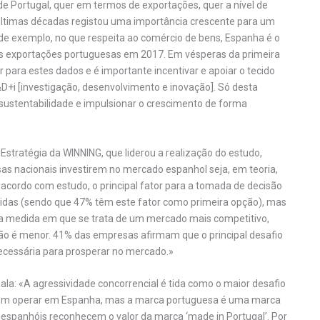
 de Portugal, quer em termos de exportações, quer a nível de
ltimas décadas registou uma importância crescente para um
de exemplo, no que respeita ao comércio de bens, Espanha é o
das exportações portuguesas em 2017. Em vésperas da primeira
r para estes dados e é importante incentivar e apoiar o tecido
&D+i [investigação, desenvolvimento e inovação]. Só desta
sustentabilidade e impulsionar o crescimento de forma
stratégia da WINNING, que liderou a realização do estudo,
sas nacionais investirem no mercado espanhol seja, em teoria,
cordo com estudo, o principal fator para a tomada de decisão
idas (sendo que 47% têm este fator como primeira opção), mas
na medida em que se trata de um mercado mais competitivo,
ão é menor. 41% das empresas afirmam que o principal desafio
ecessária para prosperar no mercado.»
nala: «A agressividade concorrencial é tida como o maior desafio
dem operar em Espanha, mas a marca portuguesa é uma marca
s espanhóis reconhecem o valor da marca ‘made in Portugal’. Por