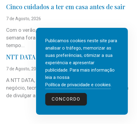
Cinco cuidados a ter em casa antes de sair
7 de Agosto, 2026
Com o verão, chegam também as férias, os fins-de-
semana fora e os dias em que a casa fica mais
Publicamos cookies neste site para
tempo...
analisar o tráfego, memorizar as
suas preferências, otimizar a sua
NTT DATA Insurtech Global Outlook 2026
experiência e apresentar
7 de Agosto, 2026
publicidade. Para mais informação
leia a nossa
A NTT DATA, consultora global em serviços de
Política de privacidade e cookies
.
negócio, tecnologia e inteligência artificial (IA), acaba
de divulgar a mais recente...
CONCORDO