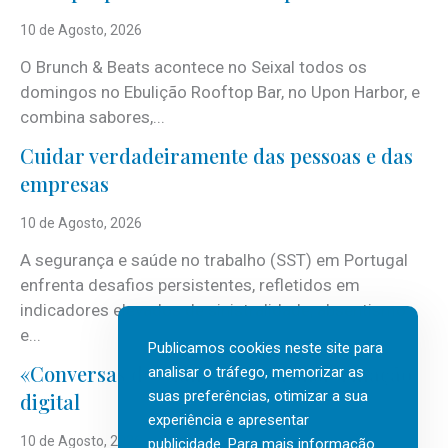
10 de Agosto, 2026
O Brunch & Beats acontece no Seixal todos os
domingos no Ebulição Rooftop Bar, no Upon Harbor, e
combina sabores,...
Cuidar verdadeiramente das pessoas e das
empresas
10 de Agosto, 2026
A segurança e saúde no trabalho (SST) em Portugal
enfrenta desafios persistentes, refletidos em
indicadores elevados de sinistralidade, absentismo
e...
Publicamos cookies neste site para
«Conversas do Clan» sobre transformação
analisar o tráfego, memorizar as
suas preferências, otimizar a sua
digital
experiência e apresentar
10 de Agosto, 2026
publicidade. Para mais informação