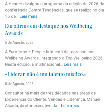
A Header divulgou o programa da edição de 2026 da
conferência Contra Tendências, que se realiza no dia
:
15 de…
Leia mais
J
Eurofirms em destaque nos Wellbeing
á
Awards
é
c
5 de Agosto, 2026
o
A Eurofirms – People first está de regresso aos
n
Wellbeing Awards, integrando o Top Wellbeing 2026.
h
:
Nesta edição, a multinacional…
Leia mais
e
E
c
«Liderar não é um talento místico.»
u
i
r
5 de Agosto, 2026
d
o
o
Consultor há mais de três décadas nas áreas de
f
o
Experiência do Cliente, Vendas e Liderança, Manuel
i
p
:
Alçada, diretor executivo da…
Leia mais
r
r
«