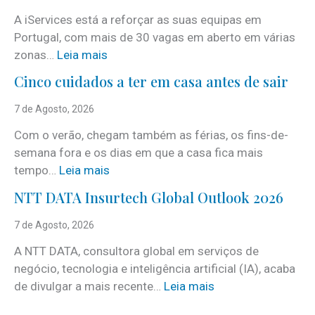
A iServices está a reforçar as suas equipas em
Portugal, com mais de 30 vagas em aberto em várias
:
zonas…
Leia mais
i
Cinco cuidados a ter em casa antes de sair
S
e
7 de Agosto, 2026
r
Com o verão, chegam também as férias, os fins-de-
v
semana fora e os dias em que a casa fica mais
i
:
tempo…
Leia mais
c
C
e
NTT DATA Insurtech Global Outlook 2026
i
s
n
7 de Agosto, 2026
c
c
o
A NTT DATA, consultora global em serviços de
o
m
negócio, tecnologia e inteligência artificial (IA), acaba
c
m
:
de divulgar a mais recente…
Leia mais
u
a
N
i