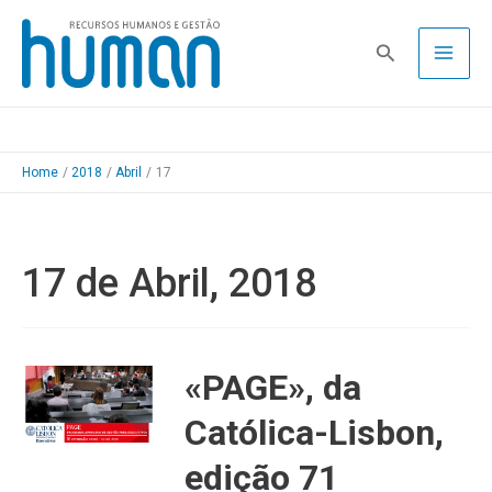
Skip
to
Pesquisa
content
Home
2018
Abril
17
17 de Abril, 2018
«PAGE», da
Católica-Lisbon,
edição 71