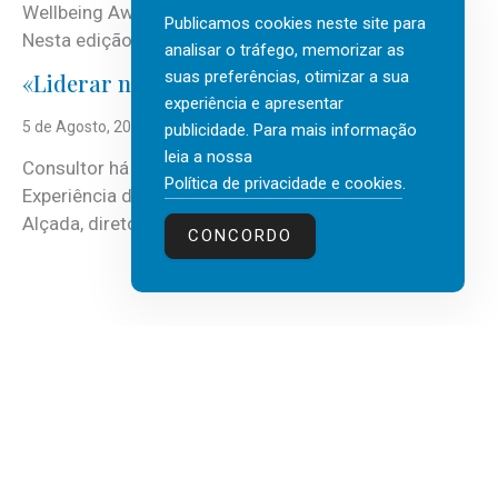
Wellbeing Awards, integrando o Top Wellbeing 2026.
Publicamos cookies neste site para
Nesta edição, a multinacional...
analisar o tráfego, memorizar as
suas preferências, otimizar a sua
«Liderar não é um talento místico.»
experiência e apresentar
5 de Agosto, 2026
publicidade. Para mais informação
leia a nossa
Consultor há mais de três décadas nas áreas de
Política de privacidade e cookies
.
Experiência do Cliente, Vendas e Liderança, Manuel
Alçada, diretor executivo da...
CONCORDO