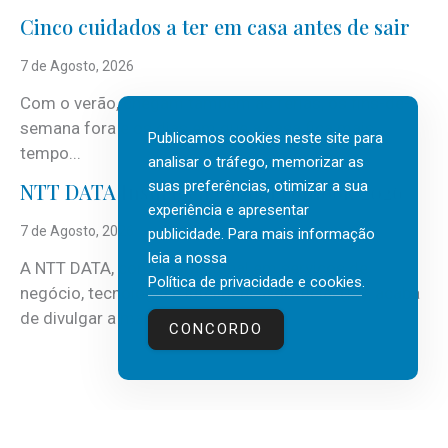
Cinco cuidados a ter em casa antes de sair
7 de Agosto, 2026
Com o verão, chegam também as férias, os fins-de-
semana fora e os dias em que a casa fica mais
Publicamos cookies neste site para
tempo...
analisar o tráfego, memorizar as
suas preferências, otimizar a sua
NTT DATA Insurtech Global Outlook 2026
experiência e apresentar
7 de Agosto, 2026
publicidade. Para mais informação
leia a nossa
A NTT DATA, consultora global em serviços de
Política de privacidade e cookies
.
negócio, tecnologia e inteligência artificial (IA), acaba
de divulgar a mais recente...
CONCORDO