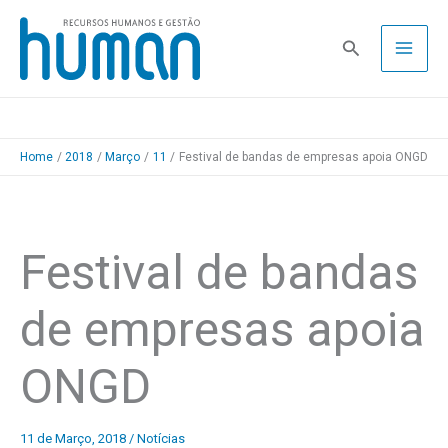
Skip
to
Pesquisa
content
Home
2018
Março
11
Festival de bandas de empresas apoia ONGD
Festival de bandas
de empresas apoia
ONGD
11 de Março, 2018
/
Notícias