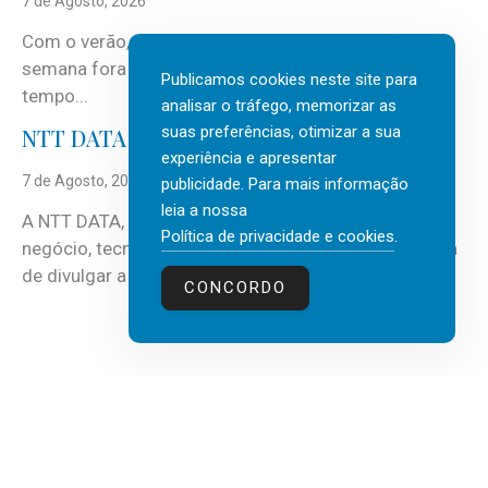
7 de Agosto, 2026
Com o verão, chegam também as férias, os fins-de-
semana fora e os dias em que a casa fica mais
Publicamos cookies neste site para
tempo...
analisar o tráfego, memorizar as
suas preferências, otimizar a sua
NTT DATA Insurtech Global Outlook 2026
experiência e apresentar
7 de Agosto, 2026
publicidade. Para mais informação
leia a nossa
A NTT DATA, consultora global em serviços de
Política de privacidade e cookies
.
negócio, tecnologia e inteligência artificial (IA), acaba
de divulgar a mais recente...
CONCORDO