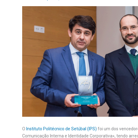
O
Instituto Politécnico de Setúbal (IPS)
foi um dos vencedore
Comunicação Interna e Identidade Corporativa», tendo arrec