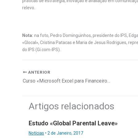
práticas de estratégia, inovação e avaliação em comunicaç
relevo.
Nota:
na foto, Pedro Dominguinhos, presidente do IPS, Edga
«Glocal», Cristina Patacas e Maria de Jesus Rodrigues, r
do IPS (Gi.com-IPS).
ANTERIOR
Curso «Microsoft Excel para Financeiros»
Artigos relacionados
Estudo «Global Parental Leave»
Notícias
•
2 de Janeiro, 2017