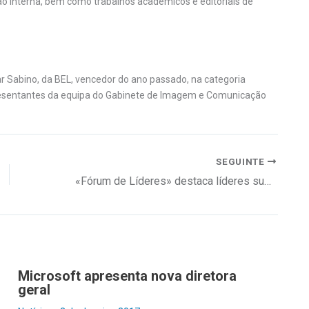
ão interna, bem como trabalhos académicos e editoriais de
r Sabino, da BEL, vencedor do ano passado, na categoria
epresentantes da equipa do Gabinete de Imagem e Comunicação
SEGUINTE
«Fórum de Líderes» destaca líderes super-heróis
Microsoft apresenta nova diretora
geral