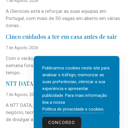
7 de Agosto, 2026
A iServices está a reforçar as suas equipas em
Portugal, com mais de 30 vagas em aberto em várias
zonas...
Cinco cuidados a ter em casa antes de sair
7 de Agosto, 2026
Com o verão, chegam também as férias, os fins-de-
semana fora e os dias em que a casa fica mais
Publicamos cookies neste site para
tempo...
analisar o tráfego, memorizar as
suas preferências, otimizar a sua
NTT DATA Insurtech Global Outlook 2026
experiência e apresentar
7 de Agosto, 2026
publicidade. Para mais informação
leia a nossa
A NTT DATA, consultora global em serviços de
Política de privacidade e cookies
.
negócio, tecnologia e inteligência artificial (IA), acaba
de divulgar a mais recente...
CONCORDO