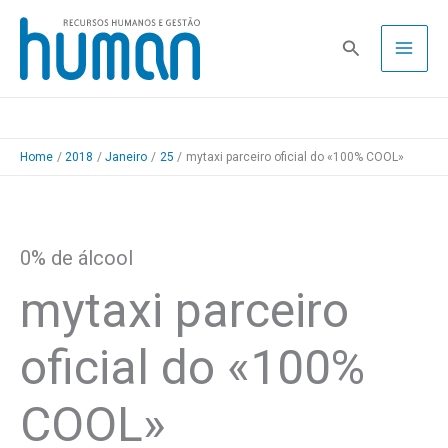
Skip
to
Pesquisa
content
Home
2018
Janeiro
25
mytaxi parceiro oficial do «100% COOL»
0% de álcool
mytaxi parceiro
oficial do «100%
COOL»