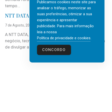
Publicamos cookies neste site para
tempo...
analisar o tráfego, memorizar as
suas preferências, otimizar a sua
NTT DATA Insurtech Global Outlook 2026
experiência e apresentar
7 de Agosto, 2026
publicidade. Para mais informação
leia a nossa
A NTT DATA, consultora global em serviços de
Política de privacidade e cookies
.
negócio, tecnologia e inteligência artificial (IA), acaba
de divulgar a mais recente...
CONCORDO