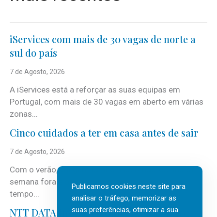
iServices com mais de 30 vagas de norte a
sul do país
7 de Agosto, 2026
A iServices está a reforçar as suas equipas em
Portugal, com mais de 30 vagas em aberto em várias
zonas...
Cinco cuidados a ter em casa antes de sair
7 de Agosto, 2026
Com o verão, chegam também as férias, os fins-de-
semana fora e os dias em que a casa fica mais
Publicamos cookies neste site para
tempo...
analisar o tráfego, memorizar as
suas preferências, otimizar a sua
NTT DATA Insurtech Global Outlook 2026