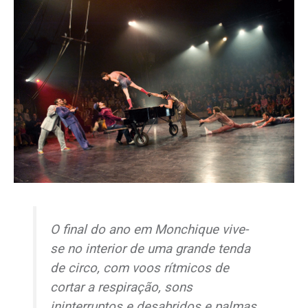
O final do ano em Monchique vive-
se no interior de uma grande tenda
de circo, com voos rítmicos de
cortar a respiração, sons
ininterruptos e desabridos e palmas