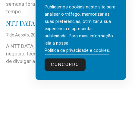
semana fora e os dias em que a casa fica mais
Publicamos cookies neste site para
tempo...
analisar o tráfego, memorizar as
suas preferências, otimizar a sua
NTT DATA Insurtech Global Outlook 2026
experiência e apresentar
7 de Agosto, 2026
publicidade. Para mais informação
leia a nossa
A NTT DATA, consultora global em serviços de
Política de privacidade e cookies
.
negócio, tecnologia e inteligência artificial (IA), acaba
de divulgar a mais recente...
CONCORDO