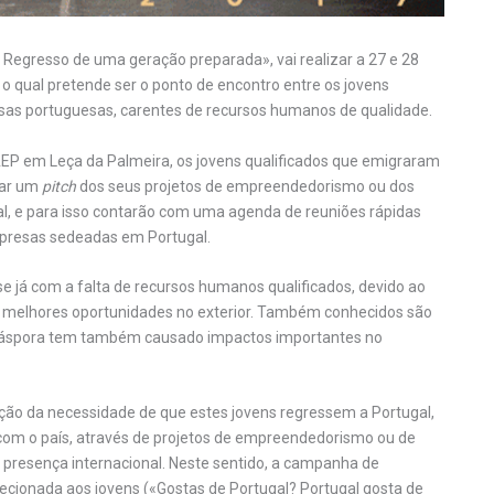
 Regresso de uma geração preparada», vai realizar a 27 e 28
 qual pretende ser o ponto de encontro entre os jovens
sas portuguesas, carentes de recursos humanos de qualidade.
a AEP em Leça da Palmeira, os jovens qualificados que emigraram
tar um
pitch
dos seus projetos de empreendedorismo ou dos
l, e para isso contarão com uma agenda de reuniões rápidas
presas sedeadas em Portugal.
 já com a falta de recursos humanos qualificados, devido ao
de melhores oportunidades no exterior. Também conhecidos são
 diáspora tem também causado impactos importantes no
ão da necessidade de que estes jovens regressem a Portugal,
om o país, através de projetos de empreendedorismo ou de
presença internacional. Neste sentido, a campanha de
cionada aos jovens («Gostas de Portugal? Portugal gosta de