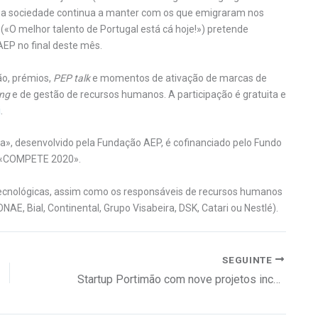
que a sociedade continua a manter com os que emigraram nos
«O melhor talento de Portugal está cá hoje!») pretende
 AEP no final deste mês.
ão, prémios,
PEP talk
e momentos de ativação de marcas de
ing
e de gestão de recursos humanos. A participação é gratuita e
i
.
, desenvolvido pela Fundação AEP, é cofinanciado pelo Fundo
o «COMPETE 2020».
 tecnológicas, assim como os responsáveis de recursos humanos
AE, Bial, Continental, Grupo Visabeira, DSK, Catari ou Nestlé).
SEGUINTE
Startup Portimão com nove projetos incubados