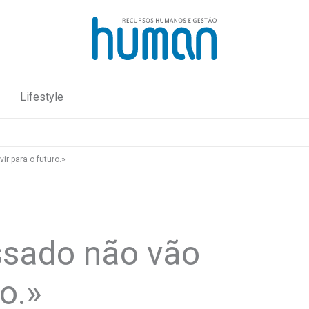
Lifestyle
r para o futuro.»
ssado não vão
ro.»