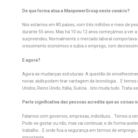
De que forma atua a ManpowerGroup neste cenário?
Nós estamos em 80 países, com três milhões e meio de pes
durante 55 anos. Mas há 10 ou 12 anos começámos a ver 
surpreendeu. Normalmente o mercado laboral comportava-s
crescimento económico e subia o emprego, com decresci
E agora?
Agora as mudanças estruturais. A questão do envelhecimen
novas
skills
podem tirar vantagem da tecnologia… E temos m
Unidos, Reino Unido, Itália, Suécia… Isto muda tudo. Trata-
Parte significativa das pessoas acredita que as coisa
Falamos com governos, empresas, indivíduos… Temos a cer
Pode-se gostar ou não, mas vai continuar, e de forma aceler
trabalho… E onde fica a segurança em termos de emprego, 
importante.