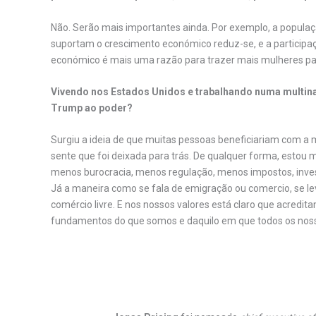
Não. Serão mais importantes ainda. Por exemplo, a popula
suportam o crescimento económico reduz-se, e a particip
económico é mais uma razão para trazer mais mulheres para
Vivendo nos Estados Unidos e trabalhando numa multin
Trump ao poder?
Surgiu a ideia de que muitas pessoas beneficiariam com a
sente que foi deixada para trás. De qualquer forma, estou 
menos burocracia, menos regulação, menos impostos, inves
Já a maneira como se fala de emigração ou comercio, se l
comércio livre. E nos nossos valores está claro que acredit
fundamentos do que somos e daquilo em que todos os noss