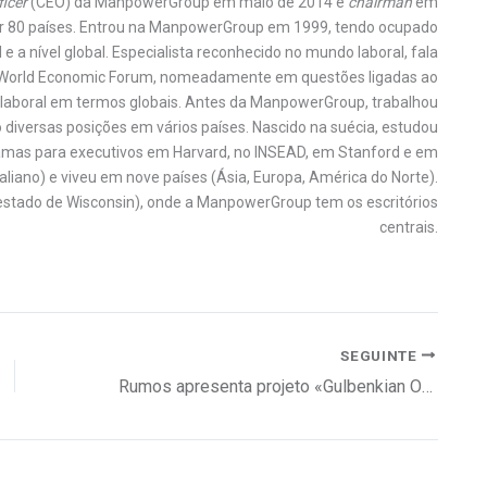
ficer
(CEO) da ManpowerGroup em maio de 2014 e
chairman
em
or 80 países. Entrou na ManpowerGroup em 1999, tendo ocupado
l e a nível global. Especialista reconhecido no mundo laboral, fala
 o World Economic Forum, nomeadamente em questões ligadas ao
 laboral em termos globais. Antes da ManpowerGroup, trabalhou
 diversas posições em vários países. Nascido na suécia, estudou
amas para executivos em Harvard, no INSEAD, em Stanford e em
italiano) e viveu em nove países (Ásia, Europa, América do Norte).
estado de Wisconsin), onde a ManpowerGroup tem os escritórios
centrais.
SEGUINTE
Rumos apresenta projeto «Gulbenkian Online»