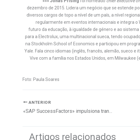
»»» Jonas Prising
foi nomeado
chief executive of
dezembro de 2015. Lidera um negócio que se estende p
diversos cargos de topo a nível de um país, a nível regiona
regularmente em eventos internacionais e integra
futuro da educação, à igualdade de género e ao sistema
para a Electrolux, uma multinacional sueca, tendo ocupado
na Stockholm School of Economics e participou em progr
Yale. Fala cinco idiomas (inglês, francês, alemão, sueco e 
Vive com a família nos Estados Unidos, em Milwaukee (
Foto: Paula Soares
ANTERIOR
«SAP SuccessFactors» impulsiona transformação digital RH
Artigos relacionados