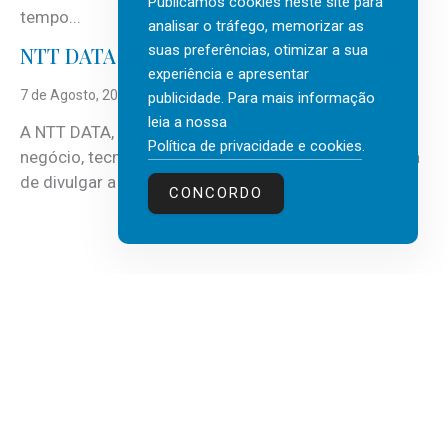
Publicamos cookies neste site para
tempo...
analisar o tráfego, memorizar as
suas preferências, otimizar a sua
NTT DATA Insurtech Global Outlook 2026
experiência e apresentar
7 de Agosto, 2026
publicidade. Para mais informação
leia a nossa
A NTT DATA, consultora global em serviços de
Política de privacidade e cookies
.
negócio, tecnologia e inteligência artificial (IA), acaba
de divulgar a mais recente...
CONCORDO