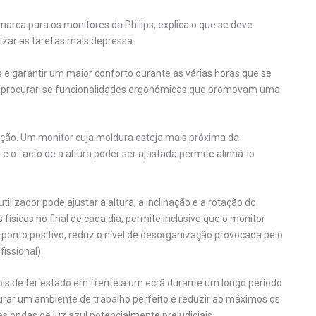
marca para os monitores da Philips, explica o que se deve
izar as tarefas mais depressa.
cas e garantir um maior conforto durante as várias horas que se
eve procurar-se funcionalidades ergonómicas que promovam uma
pção. Um monitor cuja moldura esteja mais próxima da
e o facto de a altura poder ser ajustada permite alinhá-lo
tilizador pode ajustar a altura, a inclinação e a rotação do
ísicos no final de cada dia; permite inclusive que o monitor
ponto positivo, reduz o nível de desorganização provocada pelo
issional).
ois de ter estado em frente a um ecrã durante um longo período
urar um ambiente de trabalho perfeito é reduzir ao máximos os
 ondas de luz azul potencialmente prejudiciais.