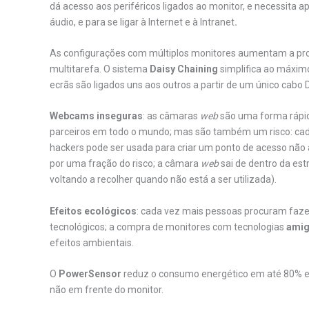
dá acesso aos periféricos ligados ao monitor, e necessita
áudio, e para se ligar à Internet e à Intranet
.
As configurações com múltiplos monitores aumentam a prod
multitarefa. O sistema
Daisy Chaining
simplifica ao máximo
ecrãs são ligados uns aos outros a partir de um único cabo 
Webcams inseguras
: as câmaras
web
são uma forma rápid
parceiros em todo o mundo; mas são também um risco: ca
hackers pode ser usada para criar um ponto de acesso não
por uma fração do risco; a câmara
web
sai de dentro da est
voltando a recolher quando não está a ser utilizada).
Efeitos ecológicos
: cada vez mais pessoas procuram faz
tecnológicos; a compra de monitores com tecnologias
amig
efeitos ambientais.
O
PowerSensor
reduz o consumo energético em até 80% e a
não em frente do monitor.