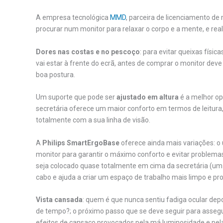
A empresa tecnológica
MMD
, parceira de licenciamento de 
procurar num monitor para relaxar o corpo e a mente, e real
Dores nas costas e no pescoço
: para evitar queixas físi
vai estar à frente do ecrã, antes de comprar o monitor d
boa postura.
Um suporte que pode ser
ajustado em altura
é a melhor o
secretária oferece um maior conforto em termos de leitura, 
totalmente com a sua linha de visão.
A
Philips SmartErgoBase
oferece ainda mais variações: o u
monitor para garantir o máximo conforto e evitar problemas f
seja colocado quase totalmente em cima da secretária (um 
cabo e ajuda a criar um espaço de trabalho mais limpo e prof
Vista cansada
: quem é que nunca sentiu fadiga ocular dep
de tempo?; o próximo passo que se deve seguir para asseg
efeitos de cansaço provocados pela má luminosidade e pelas