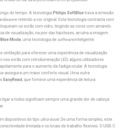
 longo do tempo. A tecnologia
Philips
SoftBlue
trava a emissão
ardware
e retendo a cor original. Esta tecnologia contrasta com
bloqueiam os ecrãs com vidro, tingindo as cores com amarelo.
a de visualização; na pior das hipóteses, arruína a imagem.
Blue Mode
, uma tecnologia de
software
inteligente.
 de cintilação para oferecer uma experiência de visualização
o nos ecrãs com retroiluminação LED, alguns utilizadores
 rapidamente para o aumento da fadiga ocular. A tecnologia
 que assegura um maior conforto visual. Uma outra
do
EasyRead
, que fornece uma experiência de leitura
s ligar a todos significam sempre uma grande dor de cabeça
r.
m dispositivos do tipo
ultra-book
. De uma forma simples, este
onectividade limitada e os locais de trabalho flexíveis. O USB-C