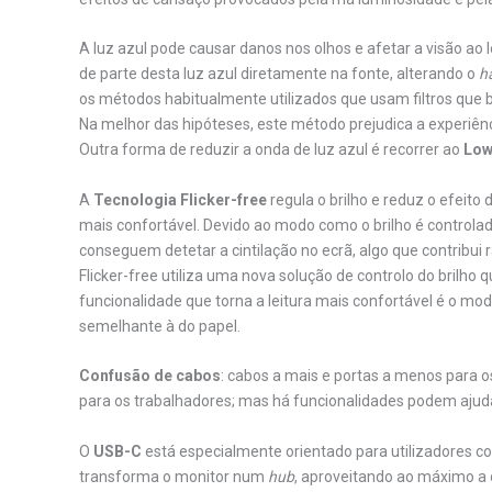
A luz azul pode causar danos nos olhos e afetar a visão ao
de parte desta luz azul diretamente na fonte, alterando o
h
os métodos habitualmente utilizados que usam filtros que 
Na melhor das hipóteses, este método prejudica a experiênci
Outra forma de reduzir a onda de luz azul é recorrer ao
Low
A
Tecnologia Flicker-free
regula o brilho e reduz o efeito
mais confortável. Devido ao modo como o brilho é controlad
conseguem detetar a cintilação no ecrã, algo que contribui
Flicker-free utiliza uma nova solução de controlo do brilho
funcionalidade que torna a leitura mais confortável é o mo
semelhante à do papel.
Confusão de cabos
: cabos a mais e portas a menos para o
para os trabalhadores; mas há funcionalidades podem ajuda
O
USB-C
está especialmente orientado para utilizadores co
transforma o monitor num
hub
, aproveitando ao máximo a c