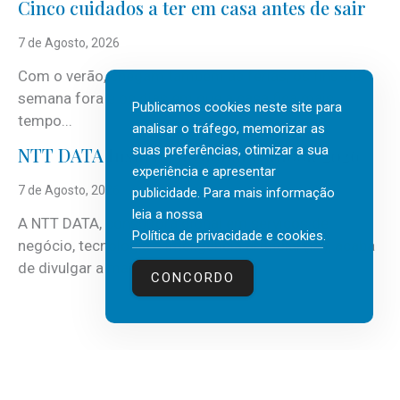
Cinco cuidados a ter em casa antes de sair
7 de Agosto, 2026
Com o verão, chegam também as férias, os fins-de-
semana fora e os dias em que a casa fica mais
Publicamos cookies neste site para
tempo...
analisar o tráfego, memorizar as
suas preferências, otimizar a sua
NTT DATA Insurtech Global Outlook 2026
experiência e apresentar
7 de Agosto, 2026
publicidade. Para mais informação
leia a nossa
A NTT DATA, consultora global em serviços de
Política de privacidade e cookies
.
negócio, tecnologia e inteligência artificial (IA), acaba
de divulgar a mais recente...
CONCORDO