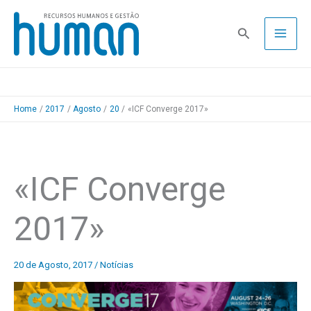
Skip
to
Pesquisa
content
Home
2017
Agosto
20
«ICF Converge 2017»
«ICF Converge
2017»
20 de Agosto, 2017
/
Notícias