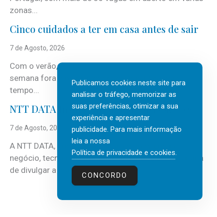
zonas...
Cinco cuidados a ter em casa antes de sair
7 de Agosto, 2026
Com o verão, chegam também as férias, os fins-de-
semana fora e os dias em que a casa fica mais
Publicamos cookies neste site para
tempo...
analisar o tráfego, memorizar as
suas preferências, otimizar a sua
NTT DATA Insurtech Global Outlook 2026
experiência e apresentar
7 de Agosto, 2026
publicidade. Para mais informação
leia a nossa
A NTT DATA, consultora global em serviços de
Política de privacidade e cookies
.
negócio, tecnologia e inteligência artificial (IA), acaba
de divulgar a mais recente...
CONCORDO