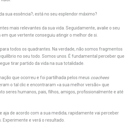
o da sua essência?; está no seu esplendor máximo?
tentes mais relevantes da sua vida. Seguidamente, avalie o seu
a em que vertente conseguiu atingir o melhor de si.
ão para todos os quadrantes. Na verdade, não somos fragmentos
, equilíbrio no seu todo. Somos unos. É fundamental perceber que
ue tirar partido da vida na sua totalidade.
mação que ocorreu e foi partilhada pelos meus
coachees
am o tal clic e encontraram «a sua melhor versão» que
 seres humanos, pais, filhos, amigos, profissionalmente e até
ia e aja de acordo com a sua medida; rapidamente vai perceber
. Experimente e verá o resultado.