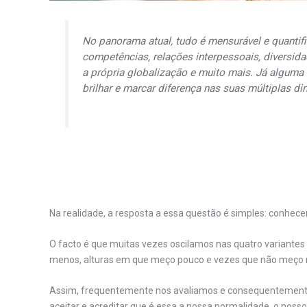
No panorama atual, tudo é mensurável e quantif
competências, relações interpessoais, diversidad
a própria globalização e muito mais. Já algum
brilhar e marcar diferença nas suas múltiplas d
Na realidade, a resposta a essa questão é simples: conhece
O facto é que muitas vezes oscilamos nas quatro variante
menos, alturas em que meço pouco e vezes que não meço 
Assim, frequentemente nos avaliamos e consequentement
aceitar e acreditar que é essa a nossa normalidade, o nosso 