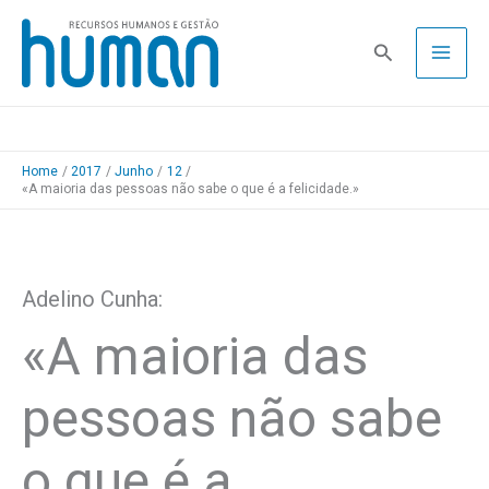
Skip
to
Pesquisa
content
Home
2017
Junho
12
«A maioria das pessoas não sabe o que é a felicidade.»
Adelino Cunha:
«A maioria das
pessoas não sabe
o que é a