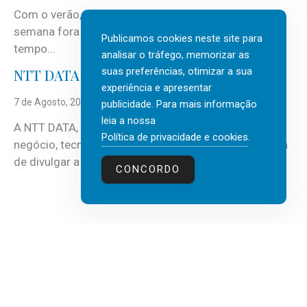
Com o verão, chegam também as férias, os fins-de-
semana fora e os dias em que a casa fica mais
Publicamos cookies neste site para
tempo...
analisar o tráfego, memorizar as
suas preferências, otimizar a sua
NTT DATA Insurtech Global Outlook 2026
experiência e apresentar
7 de Agosto, 2026
publicidade. Para mais informação
leia a nossa
A NTT DATA, consultora global em serviços de
Política de privacidade e cookies
.
negócio, tecnologia e inteligência artificial (IA), acaba
de divulgar a mais recente...
CONCORDO