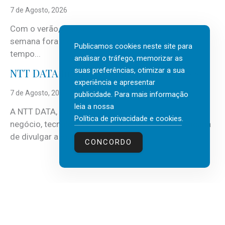
7 de Agosto, 2026
Com o verão, chegam também as férias, os fins-de-
semana fora e os dias em que a casa fica mais
Publicamos cookies neste site para
tempo...
analisar o tráfego, memorizar as
suas preferências, otimizar a sua
NTT DATA Insurtech Global Outlook 2026
experiência e apresentar
7 de Agosto, 2026
publicidade. Para mais informação
leia a nossa
A NTT DATA, consultora global em serviços de
Política de privacidade e cookies
.
negócio, tecnologia e inteligência artificial (IA), acaba
de divulgar a mais recente...
CONCORDO