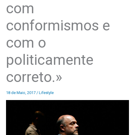
com
conformismos e
com o
politicamente
correto.»
18 de Maio, 2017
/
Lifestyle