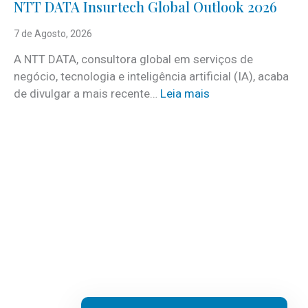
e
NTT DATA Insurtech Global Outlook 2026
i
s
n
7 de Agosto, 2026
c
c
o
A NTT DATA, consultora global em serviços de
o
m
negócio, tecnologia e inteligência artificial (IA), acaba
c
m
:
de divulgar a mais recente…
Leia mais
u
a
N
i
i
T
d
s
T
a
d
D
d
e
A
o
3
T
s
0
A
a
v
I
t
a
n
e
g
s
r
a
u
e
s
r
m