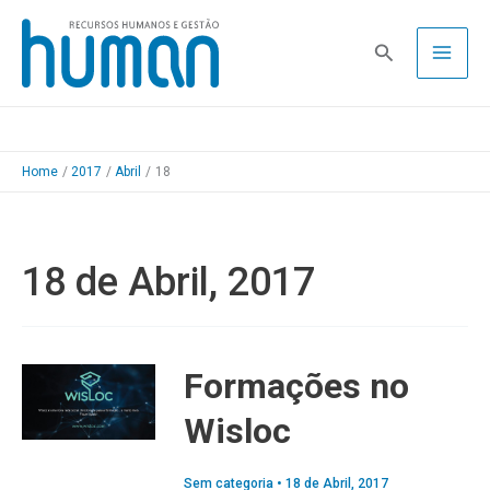
Skip
to
Pesquisa
content
Home
2017
Abril
18
18 de Abril, 2017
Formações no
Wisloc
Sem categoria
•
18 de Abril, 2017