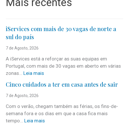
Mais recentes
iServices com mais de 30 vagas de norte a
sul do país
7 de Agosto, 2026
A iServices está a reforçar as suas equipas em
Portugal, com mais de 30 vagas em aberto em várias
:
zonas…
Leia mais
i
Cinco cuidados a ter em casa antes de sair
S
e
7 de Agosto, 2026
r
Com o verão, chegam também as férias, os fins-de-
v
semana fora e os dias em que a casa fica mais
i
:
tempo…
Leia mais
c
C