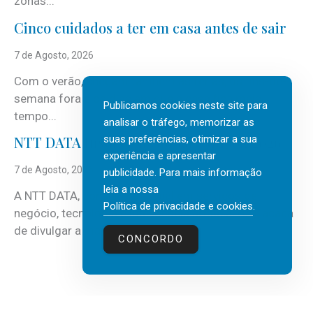
zonas...
Cinco cuidados a ter em casa antes de sair
7 de Agosto, 2026
Com o verão, chegam também as férias, os fins-de-
semana fora e os dias em que a casa fica mais
Publicamos cookies neste site para
tempo...
analisar o tráfego, memorizar as
suas preferências, otimizar a sua
NTT DATA Insurtech Global Outlook 2026
experiência e apresentar
7 de Agosto, 2026
publicidade. Para mais informação
leia a nossa
A NTT DATA, consultora global em serviços de
Política de privacidade e cookies
.
negócio, tecnologia e inteligência artificial (IA), acaba
de divulgar a mais recente...
CONCORDO