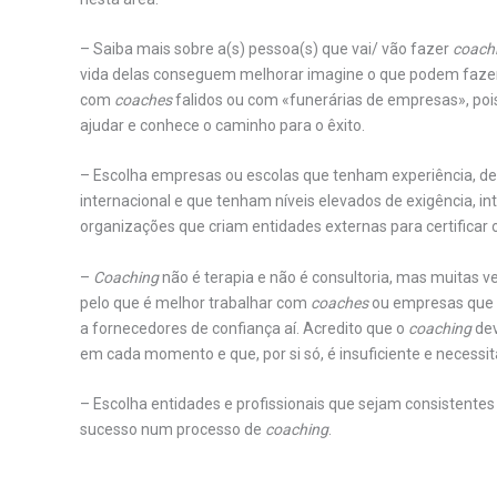
– Saiba mais sobre a(s) pessoa(s) que vai/ vão fazer
coach
vida delas conseguem melhorar imagine o que podem faze
com
coaches
falidos ou com «funerárias de empresas», po
ajudar e conhece o caminho para o êxito.
– Escolha empresas ou escolas que tenham experiência, de
internacional e que tenham níveis elevados de exigência, int
organizações que criam entidades externas para certificar 
–
Coaching
não é terapia e não é consultoria, mas muitas ve
pelo que é melhor trabalhar com
coaches
ou empresas que 
a fornecedores de confiança aí. Acredito que o
coaching
dev
em cada momento e que, por si só, é insuficiente e necessi
– Escolha entidades e profissionais que sejam consistente
sucesso num processo de
coaching
.