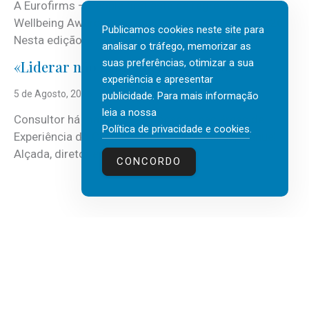
A Eurofirms – People first está de regresso aos
Wellbeing Awards, integrando o Top Wellbeing 2026.
Publicamos cookies neste site para
Nesta edição, a multinacional...
analisar o tráfego, memorizar as
suas preferências, otimizar a sua
«Liderar não é um talento místico.»
experiência e apresentar
5 de Agosto, 2026
publicidade. Para mais informação
leia a nossa
Consultor há mais de três décadas nas áreas de
Política de privacidade e cookies
.
Experiência do Cliente, Vendas e Liderança, Manuel
Alçada, diretor executivo da...
CONCORDO