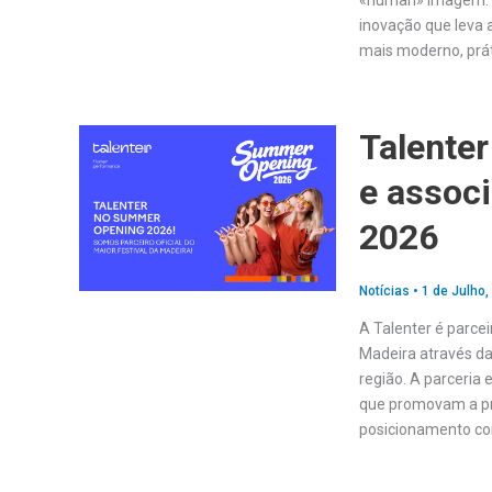
«human» Imagem: D
inovação que leva 
mais moderno, prá
Talenter
e assoc
2026
Notícias
•
1 de Julho,
A Talenter é parce
Madeira através da
região. A parceria 
que promovam a pr
posicionamento c