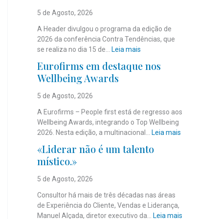
5 de Agosto, 2026
A Header divulgou o programa da edição de
2026 da conferência Contra Tendências, que
:
se realiza no dia 15 de…
Leia mais
J
Eurofirms em destaque nos
á
Wellbeing Awards
é
c
5 de Agosto, 2026
o
n
A Eurofirms – People first está de regresso aos
h
Wellbeing Awards, integrando o Top Wellbeing
e
:
2026. Nesta edição, a multinacional…
Leia mais
c
E
«Liderar não é um talento
i
u
místico.»
d
r
o
o
5 de Agosto, 2026
o
f
p
i
Consultor há mais de três décadas nas áreas
r
r
de Experiência do Cliente, Vendas e Liderança,
o
m
:
Manuel Alçada, diretor executivo da…
Leia mais