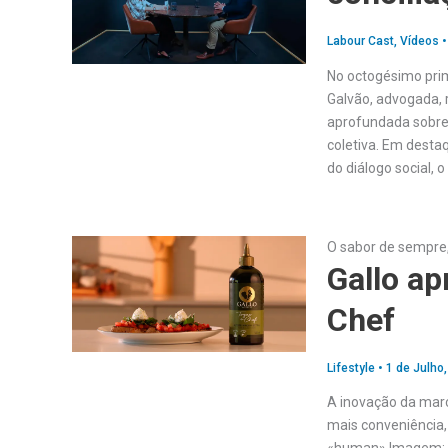
Labour Cast
,
Vídeos
No octogésimo prim
Galvão, advogada, 
aprofundada sobre 
coletiva. Em desta
do diálogo social, 
O sabor de sempre
Gallo ap
Chef
Lifestyle
•
1 de Julho
A inovação da mar
mais conveniência,