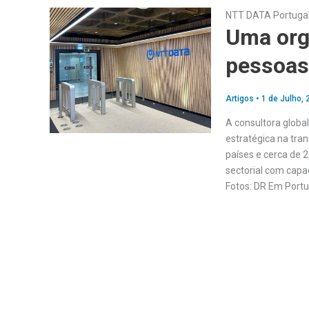
NTT DATA Portuga
Uma org
pessoas
Artigos
•
1 de Julho, 
A consultora globa
estratégica na tr
países e cerca de 
sectorial com cap
Fotos: DR Em Port