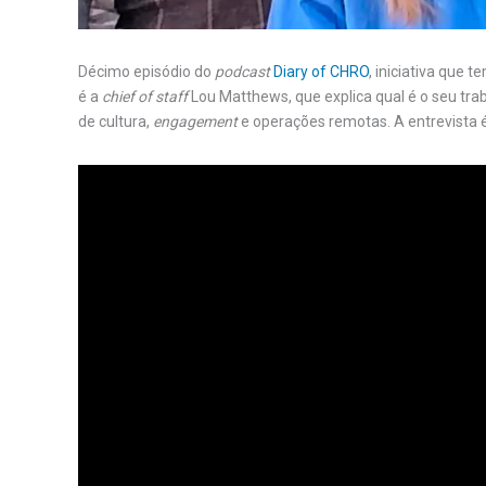
Décimo episódio do
podcast
Diary of CHRO
, iniciativa que
é a
chief of staff
Lou Matthews, que explica qual é o seu tr
de cultura,
engagement
e operações remotas. A entrevista é