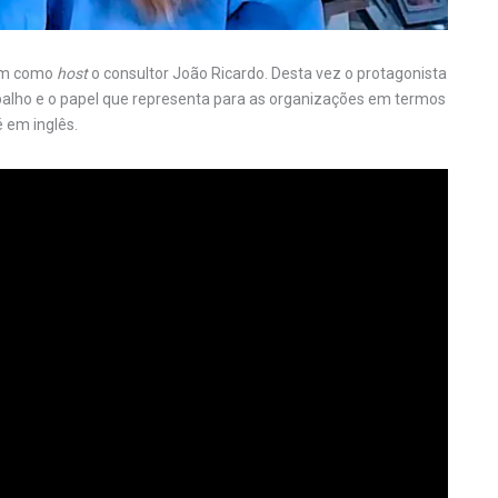
 tem como
host
o consultor João Ricardo. Desta vez o protagonista
abalho e o papel que representa para as organizações em termos
 em inglês.