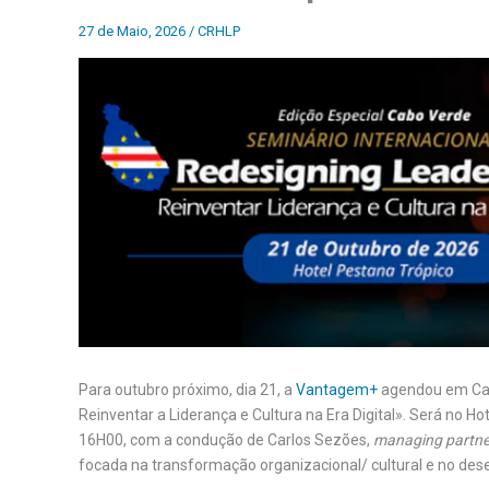
27 de Maio, 2026
/
CRHLP
Para outubro próximo, dia 21, a
Vantagem+
agendou em Cabo
Reinventar a Liderança e Cultura na Era Digital». Será no Ho
16H00, com a condução de Carlos Sezões,
managing partne
focada na transformação organizacional/ cultural e no dese