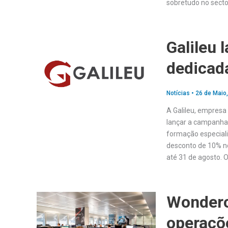
sobretudo no secto
Galileu
dedicad
Notícias
•
26 de Maio
A Galileu, empres
lançar a campanha 
formação especializ
desconto de 10% no
até 31 de agosto. O
Wonderc
operaçõ