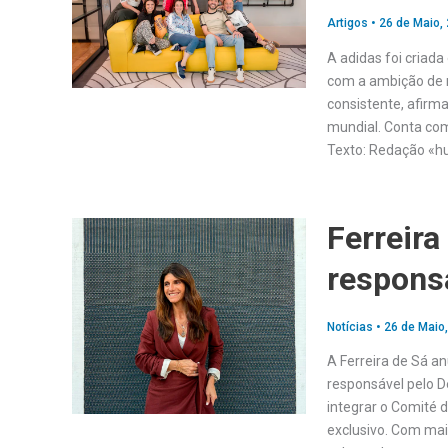
Artigos
•
26 de Maio,
A adidas foi criad
com a ambição de m
consistente, afirm
mundial. Conta com
Texto: Redação «h
Ferreira
respons
Notícias
•
26 de Maio
A Ferreira de Sá a
responsável pelo 
integrar o Comité 
exclusivo. Com mai