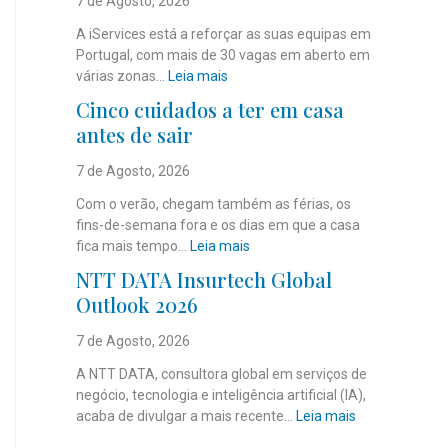
7 de Agosto, 2026
A iServices está a reforçar as suas equipas em
Portugal, com mais de 30 vagas em aberto em
:
várias zonas…
Leia mais
i
Cinco cuidados a ter em casa
S
antes de sair
e
r
7 de Agosto, 2026
v
i
Com o verão, chegam também as férias, os
c
fins-de-semana fora e os dias em que a casa
e
:
fica mais tempo…
Leia mais
s
C
NTT DATA Insurtech Global
c
i
Outlook 2026
o
n
m
c
7 de Agosto, 2026
m
o
a
c
A NTT DATA, consultora global em serviços de
i
u
negócio, tecnologia e inteligência artificial (IA),
s
i
:
acaba de divulgar a mais recente…
Leia mais
d
d
N