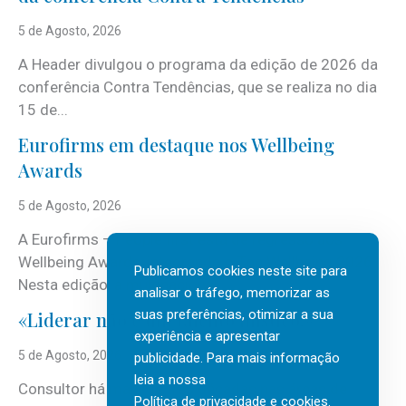
5 de Agosto, 2026
A Header divulgou o programa da edição de 2026 da
conferência Contra Tendências, que se realiza no dia
15 de...
Eurofirms em destaque nos Wellbeing
Awards
5 de Agosto, 2026
A Eurofirms – People first está de regresso aos
Wellbeing Awards, integrando o Top Wellbeing 2026.
Publicamos cookies neste site para
Nesta edição, a multinacional...
analisar o tráfego, memorizar as
suas preferências, otimizar a sua
«Liderar não é um talento místico.»
experiência e apresentar
5 de Agosto, 2026
publicidade. Para mais informação
leia a nossa
Consultor há mais de três décadas nas áreas de
Política de privacidade e cookies
.