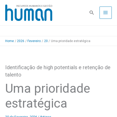
Skip
to
Pesquisa
content
Home
2026
Fevereiro
20
Uma prioridade estratégica
Identificação de high potentials e retenção de
talento
Uma prioridade
estratégica
20 de Fevereiro, 2026
/
Artigos