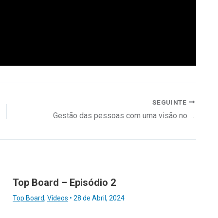
SEGUINTE
Gestão das pessoas com uma visão no futuro
Top Board – Episódio 2
Top Board
,
Vídeos
•
28 de Abril, 2024