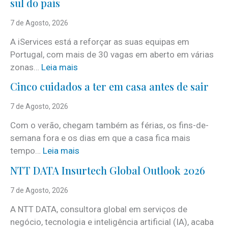
sul do país
7 de Agosto, 2026
A iServices está a reforçar as suas equipas em
Portugal, com mais de 30 vagas em aberto em várias
:
zonas…
Leia mais
i
Cinco cuidados a ter em casa antes de sair
S
e
7 de Agosto, 2026
r
Com o verão, chegam também as férias, os fins-de-
v
semana fora e os dias em que a casa fica mais
i
:
tempo…
Leia mais
c
C
e
NTT DATA Insurtech Global Outlook 2026
i
s
n
7 de Agosto, 2026
c
c
o
A NTT DATA, consultora global em serviços de
o
m
negócio, tecnologia e inteligência artificial (IA), acaba
c