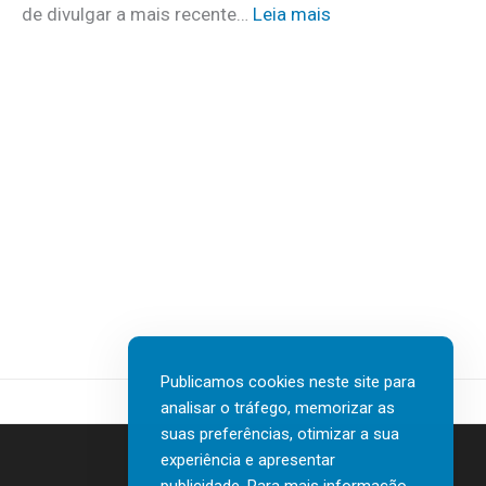
m
:
de divulgar a mais recente…
Leia mais
u
a
N
i
i
T
d
s
T
a
d
D
d
e
A
o
3
T
s
0
A
a
v
I
t
a
n
e
g
s
r
a
u
e
s
r
m
d
t
c
Publicamos cookies neste site para
e
e
a
analisar o tráfego, memorizar as
n
c
s
suas preferências, otimizar a sua
o
h
a
experiência e apresentar
r
G
a