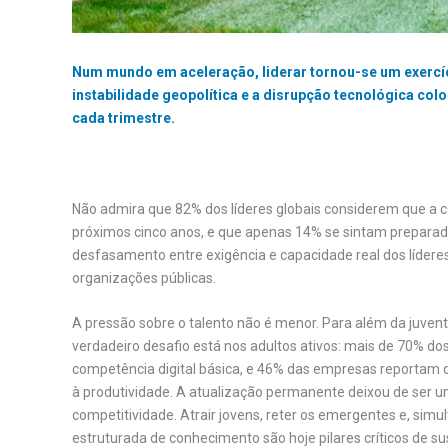
Num mundo em aceleração, liderar tornou-se um exercíci
instabilidade geopolítica e a disrupção tecnológica co
cada trimestre.
Não admira que 82% dos líderes globais considerem que 
próximos cinco anos, e que apenas 14% se sintam preparado
desfasamento entre exigência e capacidade real dos líder
organizações públicas.
A pressão sobre o talento não é menor. Para além da juven
verdadeiro desafio está nos adultos ativos: mais de 70% 
competência digital básica, e 46% das empresas reportam qu
à produtividade. A atualização permanente deixou de ser 
competitividade. Atrair jovens, reter os emergentes e, simu
estruturada de conhecimento são hoje pilares críticos de 