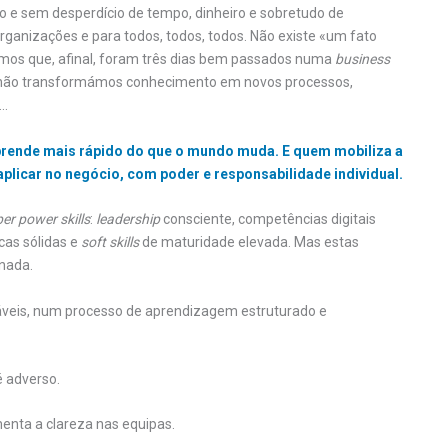
o e sem desperdício de tempo, dinheiro e sobretudo de
ganizações e para todos, todos, todos. Não existe «um fato
mos que, afinal, foram três dias bem passados numa
business
não transformámos conhecimento em novos processos,
e…
 aprende mais rápido do que o mundo muda. E quem mobiliza a
aplicar no negócio, com poder e responsabilidade individual.
er power skills
:
leadership
consciente, competências digitais
cas sólidas e
soft skills
de maturidade elevada. Mas estas
nada.
ináveis, num processo de aprendizagem estruturado e
é adverso.
menta a clareza nas equipas.