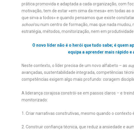
prática promovida e adaptada a cada organização, com foc
motivação, tem de estar «em cima da mesa» em todas as or
que sirva a todos» e quando pensamos que existe constata
school
ou num centro de formação, mas que nada mudou, 
estratégia, métodos, monitorização, nem em produtividad
O novo líder não é o herói que tudo sabe; é quem
equipa a aprender mais rápido e 
Neste contexto, o líder precisa de um novo alfabeto – as
sup
avançadas, sustentabilidade integrada, competências técni
competências exigem algo mais profundo: coragem discipli
A liderança corajosa constrói-se em passos claros – e tre
monitorizado:
1. Criar narrativas construtivas, mesmo quando o contexto 
2. Construir confiança técnica, que reduz a ansiedade e au