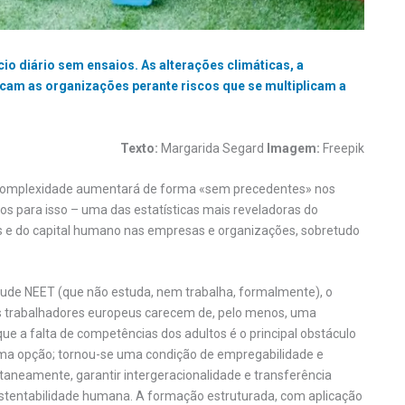
o diário sem ensaios. As alterações climáticas, a
locam as organizações perante riscos que se multiplicam a
Texto:
Margarida Segard
Imagem:
Freepik
a complexidade aumentará de forma «sem precedentes» nos
s para isso – uma das estatísticas mais reveladoras do
es e do capital humano nas empresas e organizações, sobretudo
tude NEET (que não estuda, nem trabalha, formalmente), o
dos trabalhadores europeus carecem de, pelo menos, uma
e a falta de competências dos adultos é o principal obstáculo
uma opção; tornou-se uma condição de empregabilidade e
ltaneamente, garantir intergeracionalidade e transferência
sustentabilidade humana. A formação estruturada, com aplicação