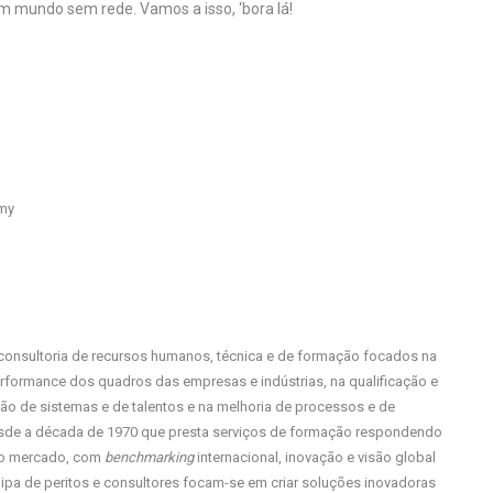
um mundo sem rede. Vamos a isso, ‘bora lá!
emy
consultoria de recursos humanos, técnica e de formação focados na
rformance dos quadros das empresas e indústrias, na qualificação e
tão de sistemas e de talentos e na melhoria de processos e de
esde a década de 1970 que presta serviços de formação respondendo
do mercado, com
benchmarking
internacional, inovação e visão global
quipa de peritos e consultores focam-se em criar soluções inovadoras