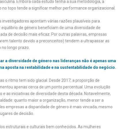
culina. Embora cada estudo tenha a sua metodologia, a
no topo tende a significar melhor performance organizacional.
s investigadores apontam várias razões plausíveis para
 equilíbrio de género beneficiam de uma diversidade de
ada de decisão mais eficaz. Por outras palavras, empresas
arem talento devido a preconceitos) tendem a ultrapassar as
 no longo prazo.
tar a diversidade de género nas lideranças não é apenas uma
a aposta na rentabilidade e na sustentabilidade do negócio.
s o ritmo tem sido glacial. Desde 2017, a proporção de
umentou apenas cerca de um ponto percentual. Uma evolução
 e as iniciativas de diversidade desta década. Notavelmente,
aldade: quanto maior a organização, menor tende a ser a
des empresas a disparidade de género é mais vincada; mesmo
ugares de decisão.
los estruturais e culturais bem conhecidos. As mulheres