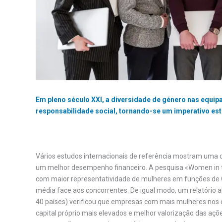
Em pleno século XXI, a diversidade de género nas equip
responsabilidade social, tornando-se um imperativo est
Vários estudos internacionais de referência mostram uma c
um melhor desempenho financeiro. A pesquisa «Women in t
com maior representatividade de mulheres em funções de C
média face aos concorrentes. De igual modo, um relatório 
40 países) verificou que empresas com mais mulheres nos 
capital próprio mais elevados e melhor valorização das açõ