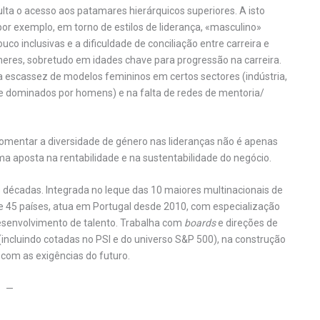
ulta o acesso aos patamares hierárquicos superiores. A isto
or exemplo, em torno de estilos de liderança, «masculino»
co inclusivas e a dificuldade de conciliação entre carreira e
heres, sobretudo em idades chave para progressão na carreira.
a escassez de modelos femininos em certos sectores (indústria,
ente dominados por homens) e na falta de redes de mentoria/
fomentar a diversidade de género nas lideranças não é apenas
 aposta na rentabilidade e na sustentabilidade do negócio.
décadas. Integrada no leque das 10 maiores multinacionais de
 45 países, atua em Portugal desde 2010, com especialização
desenvolvimento de talento. Trabalha com
boards
e direções de
incluindo cotadas no PSI e do universo S&P 500), na construção
 com as exigências do futuro.
—