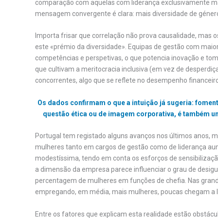
comparação com aquelas com liderança exclusivamente mas
mensagem convergente é clara: mais diversidade de género 
Importa frisar que correlação não prova causalidade, mas o
este «prémio da diversidade». Equipas de gestão com maior
competências e perspetivas, o que potencia inovação e tom
que cultivam a meritocracia inclusiva (em vez de desperdiç
concorrentes, algo que se reflete no desempenho financeiro
Os dados confirmam o que a intuição já sugeria: fomen
questão ética ou de imagem corporativa, é também um
Portugal tem registado alguns avanços nos últimos anos, ma
mulheres tanto em cargos de gestão como de liderança a
modestíssima, tendo em conta os esforços de sensibilização
a dimensão da empresa parece influenciar o grau de desigu
percentagem de mulheres em funções de chefia. Nas gran
empregando, em média, mais mulheres, poucas chegam a l
Entre os fatores que explicam esta realidade estão obstácu