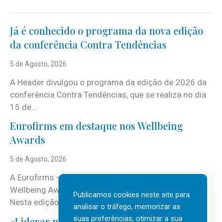
Já é conhecido o programa da nova edição
da conferência Contra Tendências
5 de Agosto, 2026
A Header divulgou o programa da edição de 2026 da
conferência Contra Tendências, que se realiza no dia
15 de...
Eurofirms em destaque nos Wellbeing
Awards
5 de Agosto, 2026
A Eurofirms – People first está de regresso aos
Wellbeing Awards, integrando o Top Wellbeing 2026.
Publicamos cookies neste site para
Nesta edição, a multinacional...
analisar o tráfego, memorizar as
suas preferências, otimizar a sua
«Liderar não é um talento místico.»