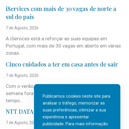
iServices com mais de 30 vagas de norte a
sul do país
7 de Agosto, 2026
A iServices está a reforçar as suas equipas em
Portugal, com mais de 30 vagas em aberto em várias
zonas...
Cinco cuidados a ter em casa antes de sair
7 de Agosto, 2026
Com o verão, chegam também as férias, os fins-de-
semana fora e os dias em que a casa fica mais
Publicamos cookies neste site para
tempo...
analisar o tráfego, memorizar as
suas preferências, otimizar a sua
NTT DATA Insurtech Global Outlook 2026
experiência e apresentar
7 de Agosto, 2026
publicidade. Para mais informação